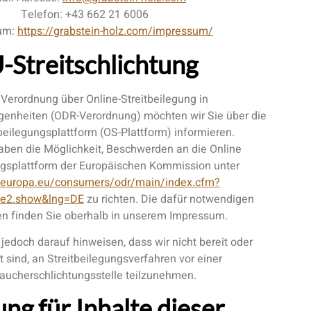
Telefon: +43 662 21 6006
um:
https://grabstein-holz.com/impressum/
-Streitschlichtung
erordnung über Online-Streitbeilegung in
enheiten (ODR-Verordnung) möchten wir Sie über die
beilegungsplattform (OS-Plattform) informieren.
aben die Möglichkeit, Beschwerden an die Online
ngsplattform der Europäischen Kommission unter
c.europa.eu/consumers/odr/main/index.cfm?
e2.show&lng=DE
zu richten. Die dafür notwendigen
n finden Sie oberhalb in unserem Impressum.
jedoch darauf hinweisen, dass wir nicht bereit oder
et sind, an Streitbeilegungsverfahren vor einer
aucherschlichtungsstelle teilzunehmen.
ng für Inhalte dieser