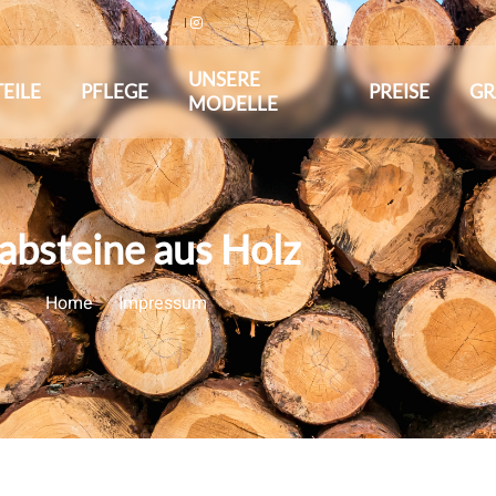
UNSERE
EILE
PFLEGE
PREISE
GR
MODELLE
absteine aus Holz
Home
Impressum