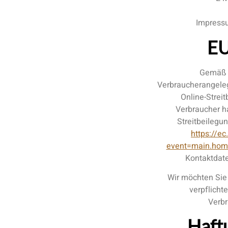
Impress
EU
Gemäß V
Verbraucherangeleg
Online-Streit
Verbraucher h
Streitbeilegu
https://e
event=main.hom
Kontaktdate
Wir möchten Sie 
verpflicht
Verbr
Haftu