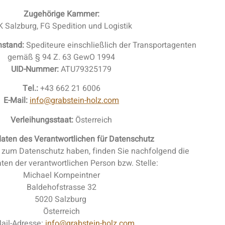
Zugehörige Kammer:
 Salzburg, FG Spedition und Logistik
stand:
Spediteure einschließlich der Transportagenten
gemäß § 94 Z. 63 GewO 1994
UID-Nummer:
ATU79325179
Tel.:
+43 662 21 6006
E-Mail:
info@grabstein-holz.com
Verleihungsstaat:
Österreich
aten des Verantwortlichen für Datenschutz
n zum Datenschutz haben, finden Sie nachfolgend die
ten der verantwortlichen Person bzw. Stelle:
Michael Kornpeintner
Baldehofstrasse 32
5020 Salzburg
Österreich
ail-Adresse:
info@grabstein-holz.com